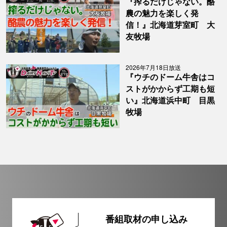
『搾るだけじゃない。酪
農の魅力を楽しく発
信！』北海道芽室町 大
友牧場
2026年7月18日放送
『ウチのドーム牛舎はコ
ストがかからず工期も短
い』北海道浜中町 目黒
牧場
番組取材の申し込み