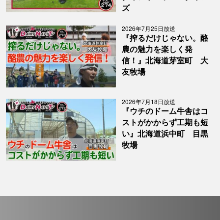
ズ
2026年7月25日放送
『搾るだけじゃない。酪
農の魅力を楽しく発
信！』北海道芽室町 大
友牧場
2026年7月18日放送
『ウチのドーム牛舎はコ
ストがかからず工期も短
い』北海道浜中町 目黒
牧場